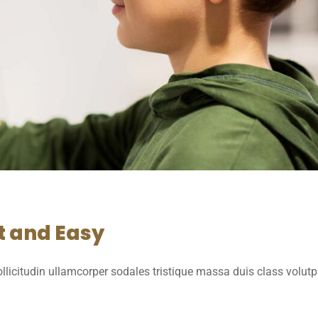
t and Easy
licitudin ullamcorper sodales tristique massa duis class volut