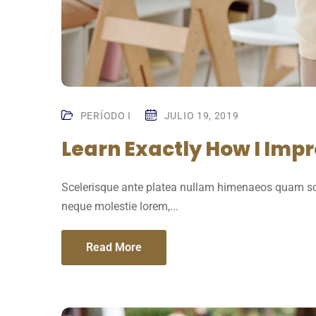
PERÍODO I
JULIO 19, 2019
Learn Exactly How I Imp
Scelerisque ante platea nullam himenaeos quam sol
neque molestie lorem,...
Read More