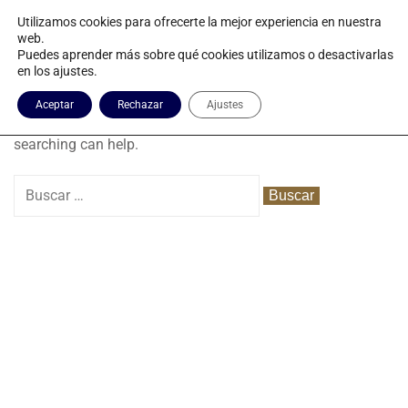
Utilizamos cookies para ofrecerte la mejor experiencia en nuestra
web.
Puedes aprender más sobre qué cookies utilizamos o desactivarlas
Nothing Found
en los ajustes.
Aceptar
Rechazar
Ajustes
It seems we can’t find what you’re looking for. Perhaps
searching can help.