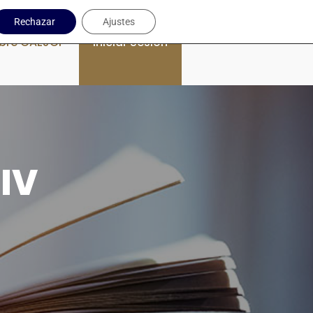
Rechazar
Ajustes
bre CAEJCP
Iniciar Sesión
 IV