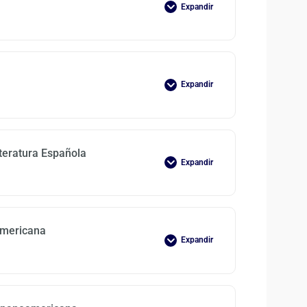
Expandir
Expandir
iteratura Española
Expandir
americana
Expandir