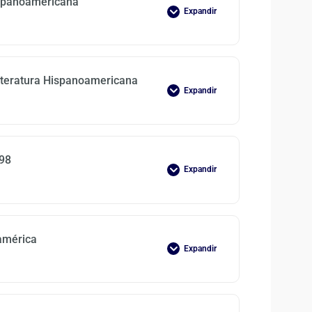
ispanoamericana
Expandir
Literatura Hispanoamericana
Expandir
 98
Expandir
américa
Expandir