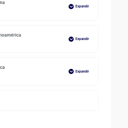
ana
Expandir
anoamérica
Expandir
ica
Expandir